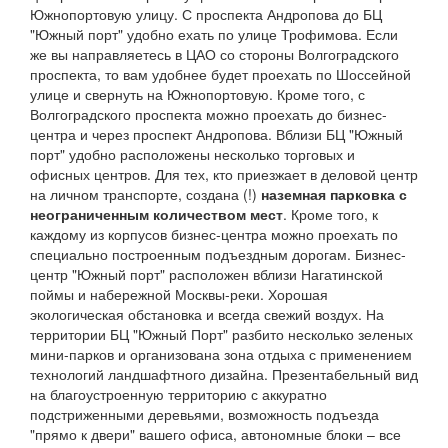
Южнопортовую улицу. С проспекта Андропова до БЦ
"Южный порт" удобно ехать по улице Трофимова. Если
же вы направляетесь в ЦАО со стороны Волгоградского
проспекта, то вам удобнее будет проехать по Шоссейной
улице и свернуть на Южнопортовую. Кроме того, с
Волгоградского проспекта можно проехать до бизнес-
центра и через проспект Андропова. Вблизи БЦ "Южный
порт" удобно расположены несколько торговых и
офисных центров. Для тех, кто приезжает в деловой центр
на личном транспорте, создана (!)
наземная парковка с
неограниченным количеством мест
. Кроме того, к
каждому из корпусов бизнес-центра можно проехать по
специально построенным подъездным дорогам. Бизнес-
центр "Южный порт" расположен вблизи Нагатинской
поймы и набережной Москвы-реки. Хорошая
экологическая обстановка и всегда свежий воздух. На
территории БЦ "Южный Порт" разбито несколько зеленых
мини-парков и организована зона отдыха с применением
технологий ландшафтного дизайна. Презентабельный вид
на благоустроенную территорию с аккуратно
подстриженными деревьями, возможность подъезда
"прямо к двери" вашего офиса, автономные блоки – все